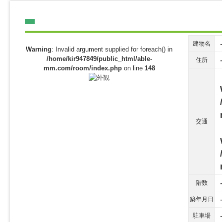
建物名
Warning
: Invalid argument supplied for foreach() in
/home/kir947849/public_html/able-
住所
mm.com/room/index.php
on line
148
交通
階数
築年月日
駐車場