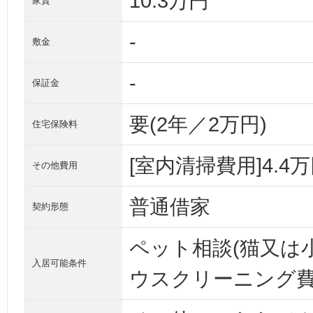
10.3万円
家賃
-
敷金
-
保証金
要(2年／2万円)
住宅保険料
[室内清掃費用]4.4
その他費用
普通借家
契約形態
ペット相談(猫又は
入居可能条件
ウスクリーニング費用3