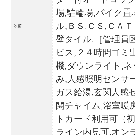
場,駐輪場,バイク
ル,ＢＳ,ＣＳ,ＣＡ
設備
壁タイル,［管理員
ビス,２４時間ゴミ
機,ダウンライト,
み,人感照明センサー
ガス給湯,玄関人感セ
関チャイム,浴室暖
トカード利用可（初期
ライン内見可,オン