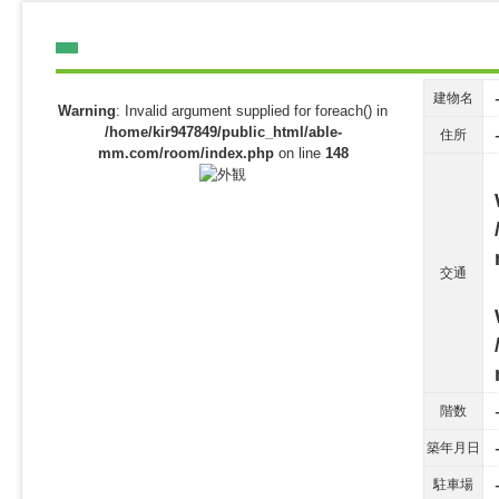
建物名
Warning
: Invalid argument supplied for foreach() in
/home/kir947849/public_html/able-
住所
mm.com/room/index.php
on line
148
交通
階数
築年月日
駐車場